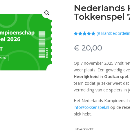
Nederlands
Tokkenspel 
(
9
klantbeoordeli
Gewaardeerd
5.00
op 5
€
20,00
gebaseerd
op
klant
waarderinge
n
Op 7 november 2025 vindt he
weer plaats. Een geweldig e
Heerlijkheid
in
Oudkarspel
.
team zodat je zeker weet dat j
vermelding van de spelers in 
Het Nederlands Kampioenschap
info@tokkenspel.nl
op de reser
plek hebt.
Uitverkocht