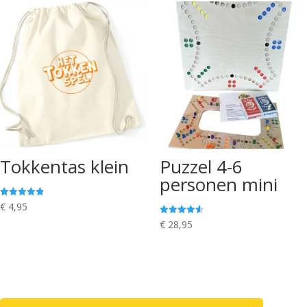
Tokkentas klein
Puzzel 4-6
personen mini
Gewaardeer
€
4,95
d
4.86
Gewaardeer
€
28,95
uit 5
d
4.56
uit 5