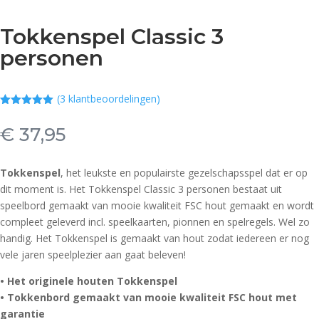
Tokkenspel Classic 3
personen
(
3
klantbeoordelingen)
Gewaardeerd
5.00
op 5
€
37,95
gebaseerd
op
klant
waarderinge
n
Tokkenspel
, het leukste en populairste gezelschapsspel dat er op
dit moment is. Het Tokkenspel Classic 3 personen bestaat uit
speelbord gemaakt van mooie kwaliteit FSC hout gemaakt en wordt
compleet geleverd incl. speelkaarten, pionnen en spelregels. Wel zo
handig. Het Tokkenspel is gemaakt van hout zodat iedereen er nog
vele jaren speelplezier aan gaat beleven!
• Het originele houten Tokkenspel
• Tokkenbord gemaakt van mooie kwaliteit FSC hout met
garantie