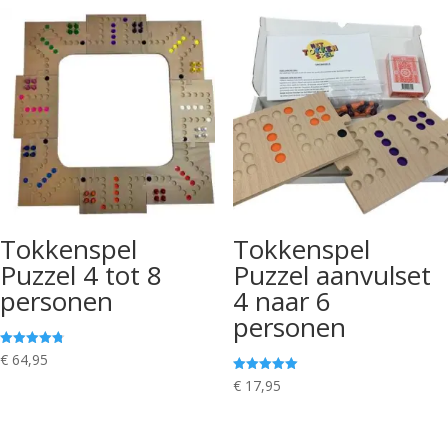
Tokkenspel
Tokkenspel
Puzzel 4 tot 8
Puzzel aanvulset
personen
4 naar 6
personen
Gewaardeer
€
64,95
d
4.78
Gewaardeerd
€
17,95
uit 5
5.00
uit 5