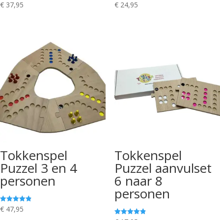
Gewaardeerd
Gewaardeerd
€
37,95
€
24,95
5.00
5.00
uit 5
uit 5
Tokkenspel
Tokkenspel
Puzzel 3 en 4
Puzzel aanvulset
personen
6 naar 8
personen
Gewaardeerd
€
47,95
4.89
uit 5
Gewaardeerd