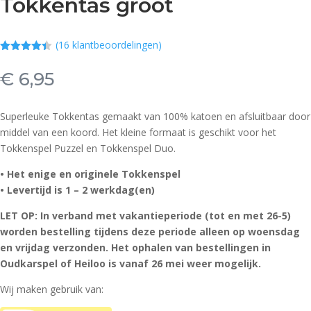
Tokkentas groot
(
16
klantbeoordelingen)
Gewaardee
rd
4.38
op
€
6,95
5
gebaseerd
op
klant
waardering
Superleuke Tokkentas gemaakt van 100% katoen en afsluitbaar door
en
middel van een koord. Het kleine formaat is geschikt voor het
Tokkenspel Puzzel en Tokkenspel Duo.
• Het enige en originele Tokkenspel
• Levertijd is 1 – 2 werkdag(en)
LET OP: In verband met vakantieperiode (tot en met 26-5)
worden bestelling tijdens deze periode alleen op woensdag
en vrijdag verzonden. Het ophalen van bestellingen in
Oudkarspel of Heiloo is vanaf 26 mei weer mogelijk.
Wij maken gebruik van: