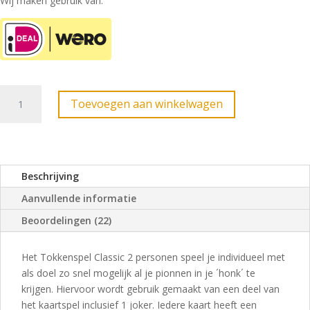
Wij maken gebruik van:
Tokkenspel
Toevoegen aan winkelwagen
Classic
2
personen
mini
aantal
Beschrijving
Aanvullende informatie
Beoordelingen (22)
Het Tokkenspel Classic 2 personen speel je individueel met
als doel zo snel mogelijk al je pionnen in je ´honk´ te
krijgen. Hiervoor wordt gebruik gemaakt van een deel van
het kaartspel inclusief 1 joker. Iedere kaart heeft een