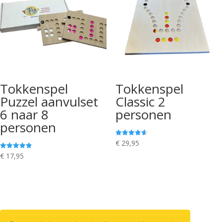
Tokkenspel
Tokkenspel
Puzzel aanvulset
Classic 2
6 naar 8
personen
personen
Gewaardeer
€
29,95
d
4.60
Gewaardeerd
€
17,95
uit 5
4.88
uit 5