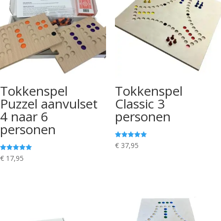
Tokkenspel
Tokkenspel
Puzzel aanvulset
Classic 3
4 naar 6
personen
personen
Gewaardeerd
€
37,95
5.00
uit 5
Gewaardeerd
€
17,95
5.00
uit 5