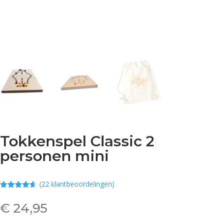
Tokkenspel Classic 2
personen mini
(
22
klantbeoordelingen)
Gewaardeer
d
4.59
op
€
24,95
5
gebaseerd